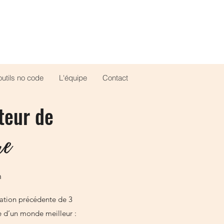
utils no code
L'équipe
Contact
teur de
re
n
éation précédente de 3
e d’un monde meilleur :