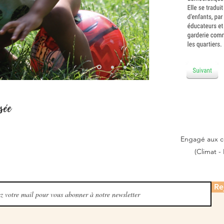
sée
Engagé aux cô
(Climat - 
Re