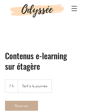
Contenus e-learning
sur étagère
Tarif
à
7 h
7
Tarif à la journée
la
journée
h
Réserver